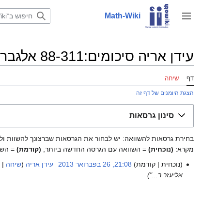
לדלג
לתוכן
Math-Wiki
שינוי מצב סרגל צד
עידן אריה סיכומים:88-311 אלגברה מופשטת 3: היסטוריית גרסאות
דף
שיחה
הצגת היומנים של דף זה
סינון גרסאות
בחירת גרסאות להשוואה: יש לבחור את הגרסאות שברצונך להשוות ולאחר מכן להקיש על Enter א
מקרא:
(נוכחית)
= השוואה עם הגרסה החדשה ביותר,
(קודמת)
= השו
נוכחית
קודמת
21:08, 26 בפברואר 2013
‏
עידן אריה
שיחה
ת
26
אליעזר ר..."
בפברואר
2013