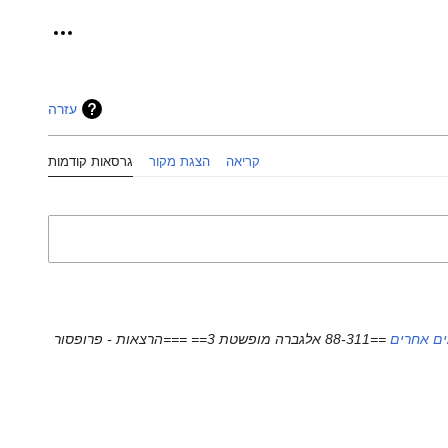
כלים אישיי
עזרה
קריאה
הצגת מקור
גרסאות קודמות
ים אחרים
==88-311 אלגברה מופשטת 3== ===הרצאות - פרופסור