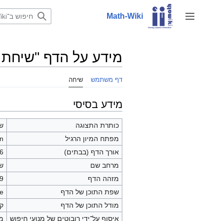
לדלג
לתוכן
Math-Wiki
שינוי מצב סרגל צד
מידע על הדף "שיחת משתמש:an
דף משתמש
שיחה
מידע בסיסי
כותרת התצוגה
שי
מפתח המיון הרגיל
n
אורך הדף (בבתים)
6
מרחב שם
ש
מזהה הדף
9
שפת התוכן של הדף
he - 
מודל התוכן של הדף
קו
איסוף על־ידי רובוטים של מנועי חיפוש
מ