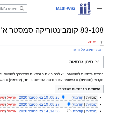
לדלג
לתוכן
Math-Wiki
שינוי מצב סרגל צד
83-108 קומבינטוריקה סמסטר א' תשפ"א: היסטוריית גרסאות
דף
שיחה
הצגת היומנים של דף זה
סינון גרסאות
בחירת גרסאות להשוואה: יש לבחור את הגרסאות שברצונך להשוות ולאחר מכן להקיש על Enter א
מקרא:
(נוכחית)
= השוואה עם הגרסה החדשה ביותר,
(קודמת)
= השו
נוכחית
קודמת
08:28, 19 באוקטובר 2020
‏
אריאל
שיח
19
באוקטובר
נוכחית
קודמת
08:27, 19 באוקטובר 2020
‏
אריאל
שיח
2020
נוכחית
קודמת
14:38, 14 באוקטובר 2020
‏
אריאל
שיח
14