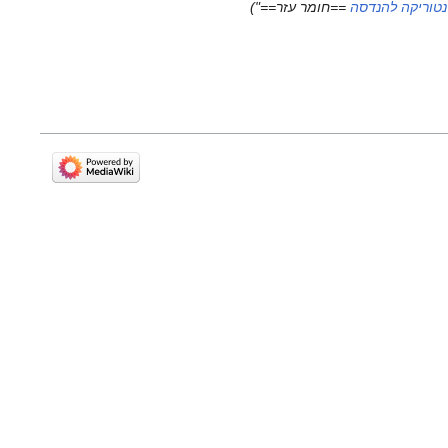
==חומר עזר=="