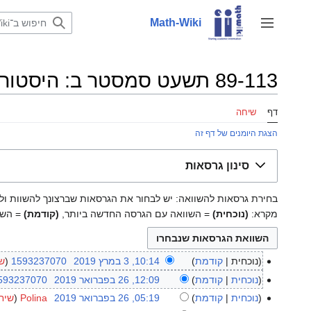
לדלג
לתוכן
Math-Wiki
שינוי מצב סרגל צד
89-113 תשעט סמסטר ב: היסטוריית גרסאות
דף
שיחה
הצגת היומנים של דף זה
סינון גרסאות
בחירת גרסאות להשוואה: יש לבחור את הגרסאות שברצונך להשוות ולאחר מכן להקיש על Enter א
מקרא:
(נוכחית)
= השוואה עם הגרסה החדשה ביותר,
(קודמת)
= השו
נוכחית
קודמת
10:14, 3 במרץ 2019
‏
1593237070
ש
3
א
במרץ
נוכחית
קודמת
12:09, 26 בפברואר 2019
‏
593237070
26
י
2019
א
בפברואר
נוכחית
קודמת
05:19, 26 בפברואר 2019
‏
Polina
שיח
ן
י