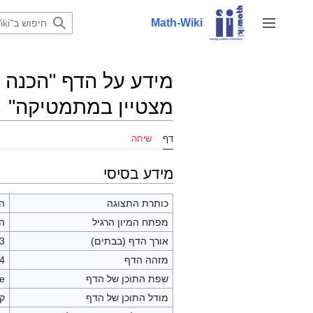
לדלג
לתוכן
Math-Wiki
שינוי מצב סרגל צד
מידע על הדף "הכנה 
מצטיין במתמטיקה"
דף
שיחה
מידע בסיסי
כותרת התצוגה
הכ
מפתח המיון הרגיל
הכ
אורך הדף (בבתים)
83
מזהה הדף
4
שפת התוכן של הדף
he - 
מודל התוכן של הדף
קו