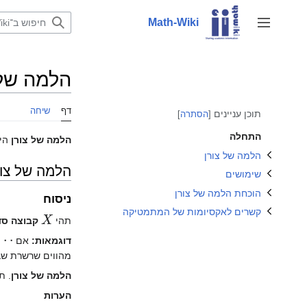
לדלג
לתוכן
Math-Wiki
שינוי מצב סרגל צד
שינוי מצב התת־פרק קשרים לאקסיומות של המתמטיקה
שינוי מצב התת־פרק הלמה של צורן
שינוי מצב התת־פרק הוכחת הלמה של צורן
הלמה של 
שינוי מצב התת־פרק שימושים
דף
שיחה
תוכן עניינים
הסתרה
התחלה
הלמה של צורן
היא
הלמה של צורן
הלמה של צור
שימושים
הוכחת הלמה של צורן
ניסוח
X
קשרים לאקסיומות של המתמטיקה
תהי
קבוצה סד
דוגמאות:
אם
מהווים שרשרת שב
הלמה של צורן
. ת
הערות