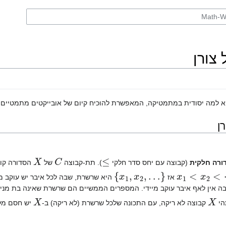
צורן
 למה יסודית במתמטיקה, המאפשרת להוכיח קיום של אובייקטים מתמטיים 
ן
X
C
≤
ורה חלקית
(קבוצה עם יחס סדר חלקי
). תת-קבוצה
של
הסדורה קוי
}
…
,
x
1
,
x
2
{
⋯
<
x
1
<
x
2
אז
היא שרשרת, שבה לכל איבר יש עוקב מי
ה אין לאף איבר עוקב מיידי. המספרים הממשיים הם שרשרת שאינה בת מניה
X
X
הי
קבוצה לא ריקה, עם התכונה שלכל שרשרת (לא ריקה) ב-
יש חסם מלע
X