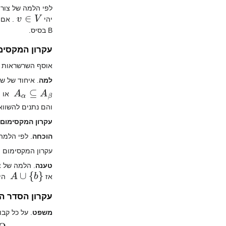
v
∈
V
יהי
. אם הוקטור v אי
B בסיס.
עקרון המקסימ
אוסף השרשראות ב
למה
. איחוד של 
A
α
⊆
A
β
או
והם נתנים להשוו
עקרון המקסימום 
הוכחה
. לפי הלמה
עקרון המקסימום 
טענה
. הלמה של צורן נובעת 
A
∪
{
b
}
אז
הית
עקרון הסדר ה
משפט
. על כל קבוצה X קיים ס
Ω