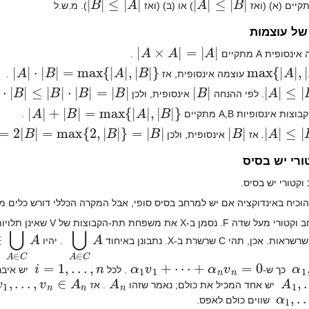
קיים (א) (ואז
) או (ב) (ואז
). מ.ש.ל
של עוצמות
|
A
×
A
|
=
|
A
|
סופית A מתקיים
.
A
|
⋅
|
B
|
=
max
{
|
A
|
,
|
B
|
}
|
max
{
|
A
|
,
|
עוצמה אינסופית, אז
.
B
|
⋅
|
B
|
=
|
B
|
|
B
|
|
A
|
≤
|
B
|
. לפי ההנחה
אינסופית, ולכן
A
|
+
|
B
|
=
max
{
|
A
|
,
|
B
|
}
|
ות אינסופיות A,B מתקיים
.
=
max
{
2
,
|
B
|
}
=
|
B
|
|
B
|
|
A
|
≤
|
B
|
. אז
אינסופית, ולכן
ורי יש בסיס
וקטורי יש בסיס.
וכיח באינדוקציה אם יש למרחב בסיס סופי, אבל המקרה הכללי דורש כלים מ
⋃
A
∈
v
C
1
A
,
A
∈
C
A
⋃
, תהי C שרשרת ב-X. נתבונן באיחוד
. יהיו
i
=
1
,
…
,
n
α
1
v
1
+
⋯
+
α
n
v
n
=
0
α
1
,
כך ש-
. לכל
יש איב
1
,
…
,
v
n
∈
A
n
A
n
A
1
,
יש אחד המכיל את כולם; נאמר שזהו
. אז
α
1
,
…
שווים כולם לאפס.