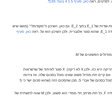
ה. לפרטים, ראה
כאן, סעיף 4.1.5 בעמ' 65
.
יהיו E_1, E_2 שני סגורים אלגבריים של F. הפעם מבוססת ההוכחה על משפחת השיכונים של תת-שדות של E_1 בתוך E_2. גם כאן, השיכון ה"מקסימלי" (מושג שיש
כאן, סעיף
ודולים הפשוטים של M.
. נסמן ב-X את המשפחות של תת-מודולים פשוטים שהסכום שלהם הוא ישר (המשפחה הריקה היא כזו, ולכן X לא ריקה). X סגור לאיחוד של שרשראות
ההוכחה דומה לזו של קיום הבסיס למרחב וקטורי). לכן יש ב-X משפחה מקסימלית, שנסמן ב-S. אם קיים תת-מודול פשוט שאינו מוכל בסכום שלה, אז צירופו
למשפחה נותן משפחה בלתי-תלויה גדולה יותר, בסתירה למקסימליות. לכן כל תת-מודול פשוט מוכל בסכום של אברי S; מכן שהסכום הזה (שהוא סכום ישר כי S
. המשפט על קיום בסיס למרחב וקטורי הוא מקרה פרטי: אם M הוא מרחב וקטורי מעל השדה F, כל תת-מרחב חד-ממדי הוא פשוט, ולכן M שווה לתשתית של