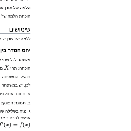
הלמה של צורן עב
הוכחת הלמה של צו
שימושים
ללמה של צורן שימ
יחס הסדר בין 
משפט
. לכל שתי 
X
הוכחה: תהי
מש
תרגיל: המשפחה
לכן, יש במשפחה
א. תחום הפונקצי
ב. תמונת הפונקצ
ג. נניח בשלילה שא
אפשר להרחיב את 
f
′
(
x
)
=
f
(
x
)