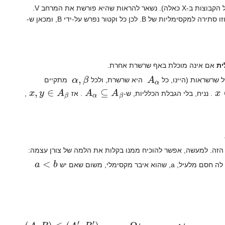
לפי הלמה של צורן, יש ב-X קבוצה מקסימלית, שנסמן ב-B. היא בלתי-תלויה לינארית (משום שכל הקבוצות ב-X כאלה). נשאר להראות שהיא פורשת את המרחב V.
בלתי-תלויה לינארית, וזו סתירה למקסימליות של B. לכן כל וקטור נפרש על-ידי B, ומכאן ש-
ית
אם אינה מוכלת באף שרשרת אחרת.
α
,
β
A
α
שרשראות (היינו, כל
היא שרשרת, ולכל
מתקיים
x
,
y
∈
A
β
A
α
⊆
A
β
x
. נניח, בלי הגבלת הכלליות, ש-
. אז
,
הזה. למעשה, אפשר להוכיח ממנו בקלות את הלמה של צורן עצמה:
a
<
b
)
′
A
′
,
R
(
≤
)
A
,
R
(
Ω