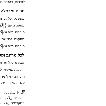
לסיכום, בהכרח מת
סכום ומכפלה 
משפט
. לכל קבוצה אינ
B
|
}
מסקנה
. אם
הוכחה
. נניח ש-
מסקנה
. לכל שתי קבוצ
הוכחה
. נניח ש-
לכל מרחב וקט
משפט
. לכל מרחב 
זו טענה שאפשר לה
הוכחה
סגורה לאיחוד של שרשראות. אכן
…
,
α
n
∈
F
…
,
A
n
האברים
,
α
n
המקדמים