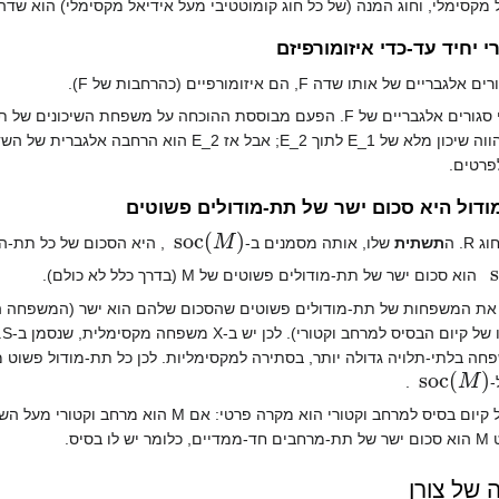
 מקסימלי, וחוג המנה (של כל חוג קומוטטיבי מעל אידיאל מקסימלי) הוא שד
 יחיד עד-כדי איזומורפיזם
ריים של אותו שדה F, הם איזומורפיים (כהרחבות של F).
רחבה אלגברית של השדה E_1, שהוא סגור אלגברית, ולכן השיכון הוא על. ראה
רטים.
דול היא סכום ישר של תת-מודולים פשוטים
soc
(
M
)
תשתית
שלו, אותה מסמנים ב-
, היא הסכום של כל תת-המ
s
הוא סכום ישר של תת-מודולים פשוטים של M (בדרך כלל לא כולם).
(
soc
(
M
)
.
בסיס.
של צורן