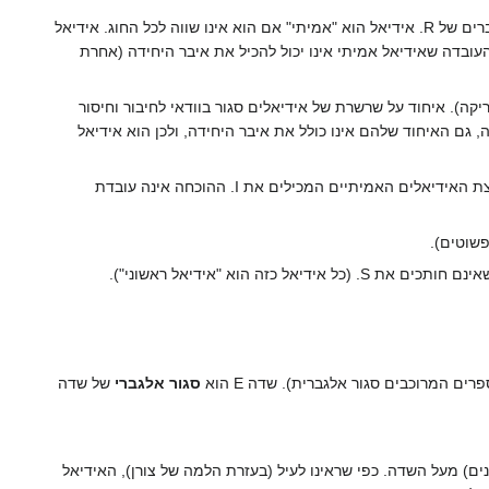
תת-קבוצה של חוג R נקראת אידיאל אם היא סגורה לחיבור וחיסור, וכן לכפל מימין ומשמאל באברים של R. אידיאל הוא "אמיתי" אם הוא אינו שווה לכל החוג. אידיאל
ובדה שאידיאל אמיתי אינו יכול להכיל את איבר היחידה (אחרת
X את קבוצת האידיאלים האמיתיים של R (אידיאל האפס נמצא שם, ולכן X לא ריקה). איחוד על שרשרת של אידיאלים סגור בוודאי לחיבור וחיסור
, גם האיחוד שלהם אינו כולל את איבר היחידה, ולכן הוא אידיאל
. אותה הוכחה בדיוק מראה שכל אידיאל I של R מוכל באידיאל מקסימלי; קח X להיות קבוצת האידיאלים האמיתיים המכילים את I. ההוכחה אינה עובדת
פשוטים).
סגור אלגברי
של שדה
ם) מעל השדה. כפי שראינו לעיל (בעזרת הלמה של צורן), האידיאל