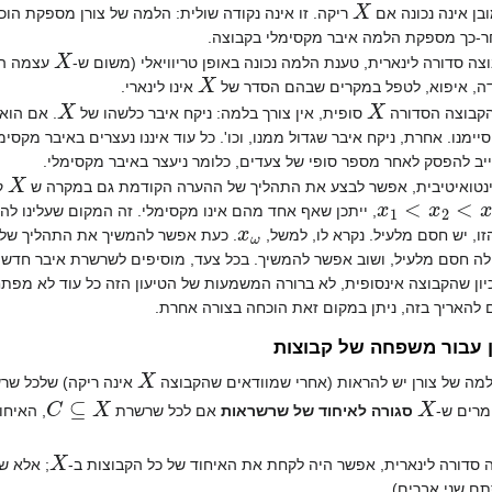
בן אינה נכונה אם
ריקה. זו אינה נקודה שולית: הלמה של צורן מספקת הוכח
ר-כך מספקת הלמה איבר מקסימלי בקבוצה.
X
צה סדורה לינארית, טענת הלמה נכונה באופן טריוויאלי (משום ש-
עצמה היא
X
ה, איפוא, לטפל במקרים שבהם הסדר של
אינו לינארי.
X
X
קבוצה הסדורה
סופית, אין צורך בלמה: ניקח איבר כלשהו של
. אם הוא
יימנו. אחרת, ניקח איבר שגדול ממנו, וכו'. כל עוד איננו נעצרים באיבר מקס
יב להפסק לאחר מספר סופי של צעדים, כלומר ניעצר באיבר מקסימלי.
X
נטואיטיבית, אפשר לבצע את התהליך של ההערה הקודמת גם במקרה ש
קב
⋯
<
x
1
<
x
2
<
, ייתכן שאף אחד מהם אינו מקסימלי. זה המקום שעלינו 
x
ω
ו, יש חסם מלעיל. נקרא לו, למשל,
. כעת אפשר להמשיך את התהליך של בח
סם מלעיל, ושוב אפשר להמשיך. בכל צעד, מוסיפים לשרשרת איבר חדש של X. לכן, התהליך חייב להיעצר מתישהו לפני שה
יון שהקבוצה אינסופית, לא ברורה המשמעות של הטיעון הזה כל עוד לא מפתחים
 להאריך בזה, ניתן במקום זאת הוכחה בצורה אחרת.
 עבור משפחה של קבוצות
X
למה של צורן יש להראות (אחרי שמוודאים שהקבוצה
אינה ריקה) שלכל שר
⋃
C
⊆
X
X
מרים ש-
סגורה לאיחוד של שרשראות
אם לכל שרשרת
, האיחו
X
סדורה לינארית, אפשר היה לקחת את האיחוד של כל הקבוצות ב-
; אלא ש
תם שני אברים).