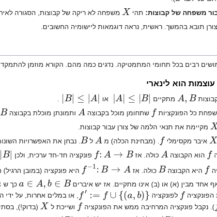
X
ור משפחה של קבוצות:
תהי
משפחה לא ריקה של קבוצות, הסגורה לאיחו
רן תובא בהמשך. ראשית, נראה דוגמאות ליישומיה החשובים.
ושים רבים בכל תחומי המתמטיקה. נדגים כמה מהם. הקורא מוזמן להתמקד בא
עוצמות הוא לינארי
|
B
|
≤
|
A
|
|
A
|
≤
|
B
|
A
,
B
קבוצות
מתקיים
או
.
B
A
f
פחת כל הפונקציות
שתחומן מוכל בקבוצה
ותמונתן מוכלת בקבוצה
X
מקיימת את תנאי הלמה של צורן עבור קבוצות.
B
A
f
X
איבר מקסימלי
. (מבחינת הכלה) מ
ל
. נבחן את האפשרויות השונות
|
f
:
A
→
B
A
f
ה
הוא הקבוצה
כולה. אז
פונקציה חד-חד ערכית, ולכן
f
−
1
:
B
→
A
B
f
יה
היא הקבוצה
כולה. אז
היא פונקציה (במובן הרגיל) 
a
a
∈
A
,
b
∈
B
ף אחד מבין (א) או (ב) אינו מתקיים. אז יש איברים
כך ש
f
′
:=
f
∪
{
(
a
,
b
)
}
f
הפונקציה
לפונקציה
, או במלים אחרות, על ידי 
X
f
). נקבל פונקציה המרחיבה ממש את הפונקציה
ושייכת ל
(בדוק!), בסת
|
B
|
≤
|
A
|
|
A
|
≤
|
B
|