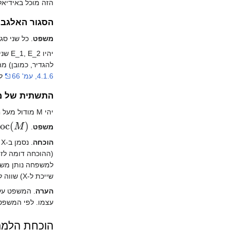
הזה מוכל באידיאל
הסגור האלגברי
משפט
. כל שני סגורים אלגב
להגדיר, כמובן) מהווה שיכון מלא של E_1 לתוך E_2; אבל אז E_2 הוא ה
4.1.6, עמ' 66
לפ
התשתית של מו
יהי M מודול מעל חוג R. ה
oc
(
M
)
משפט
.
הוכחה
שייכת ל-X) שווה ל-
הערה
עצמו. לפי המשפט M הוא סכום ישר של תת-מרחבים חד-ממדיים, כלומר יש לו 
הוכחת הלמה 