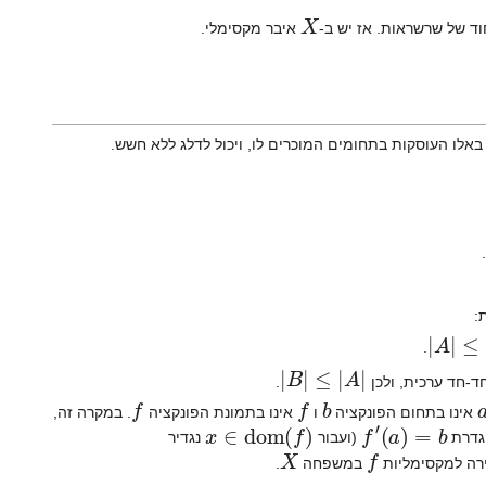
X
ד של שרשראות. אז יש ב-
איבר מקסימלי.
לו העוסקות בתחומים המוכרים לו, ויכול לדלג ללא חשש.
.
:
|
A
|
≤
|
B
.
|
B
|
≤
|
A
|
חד-חד ערכית, ולכן
.
f
f
b
אינו בתחום הפונקציה
ו
אינו בתמונת הפונקציה
. במקרה זה,
x
∈
dom
(
f
)
f
′
(
a
)
=
b
הגדרת
(ועבור
נגדיר
X
f
ירה למקסימליות
במשפחה
.