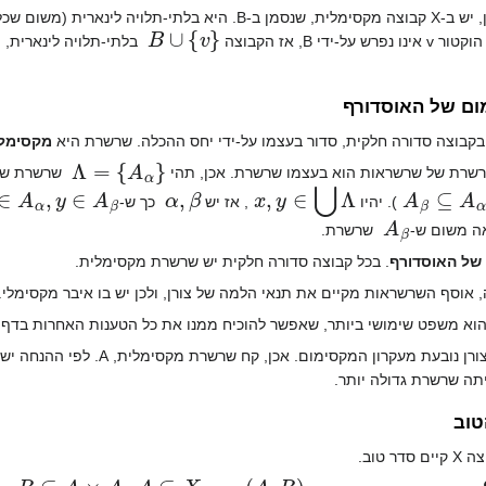
B
∪
{
v
}
נו נפרש על-ידי B, אז הקבוצה
ום של האוסדורף
קבוצה סדורה חלקית, סדור בעצמו על-ידי יחס ההכלה. שרשרת היא
מקסימל
Λ
=
{
A
α
}
שרשרת של שרשראות הוא בעצמו שרשרת. אכן, תהי
שרשרת של 
∈
A
α
,
y
∈
A
β
α
,
β
x
,
y
∈
⋃
Λ
A
β
⊆
A
α
). יהיו
, אז יש
כך ש-
A
β
אה משום ש-
שרשרת.
של האוסדורף
. בכל קבוצה סדורה חלקית יש שרשרת מקסימלית.
, אוסף השרשראות מקיים את תנאי הלמה של צורן, ולכן יש בו איבר מקסימלי.
הוא משפט שימושי ביותר, שאפשר להוכיח ממנו את כל הטענות האחרות בדף 
מעקרון המקסימום. אכן, קח שרשרת מקסימלית, A. לפי ההנחה יש לה חסם מלעיל, a, שהוא איבר מקסימלי, משום שאם יש
ה שרשרת גדולה יותר.
טוב
דר טוב.
R
⊆
A
×
A
A
⊆
X
)
A
,
R
(