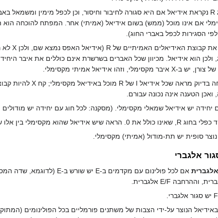
מלי אם אינו מוכל (ממש) בשום אידיאל (אמיתי) אחר. המפתח להוכחה הוא הע
לפי הסגירות לכפל באברי החוג).
. נסמן ב-
 ולכן הוא אידיאל. מכיוון שכל האברים בשרשרת אינם כוללים את איבר היחידה
ימלי, וזהו אידיאל אמיתי מקסימלי.
 ואכן הטענה אינה נכונה עבורם.
ם יחידה יש אידיאל שמאלי מקסימלי. (מסקנה: לכל חוג עם יחידה יש מודולים 
 נוצר סופית יש תת-מודול (אמיתי) מקסימלי.
גור אלגברי
אלגברית
אם לכל פולינום עם מקדמים ב-E יש שורש ב-E (לדוגמא, שדה המספרים המרוכבים סגור אלגברית). שדה E הוא
ידיאל הנוצר על-ידי הצבות של משתנים פורמליים בכל הפולינומים (המתוקני