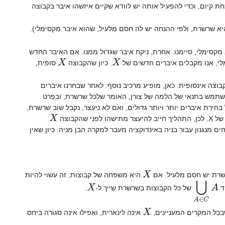
ת קיום, וכדי להפעיל אותה יש לוודא שקיים איזשהו איבר בקבוצה
 שרשרת, ולפי ההנחה יש לה חסם מלעיל, שהוא איבר מקסימלי).
 מקסימלי, סיימנו. אחרת, ניקח איבר שגדול ממנו. אם האיבר החדש
X
X
ימלי, אנו מקבלים איברים חדשים של
. כיון שהקבוצה
סופית,
וצה אינסופית. כאן, מופיע מרכיב נוסף: לאחר שבחרנו איברים
להשתמש בתנאי של הלמה של צורן, האומר שלכל שרשרת, ובפרט
ירת איברים יותר ויותר גדולים, ואם לא ניעצר, נקבל שוב שרשרת,
X
קבוצה
 מנגנון עבור בניה באינדוקציה מעבר למקרה הבן מניה. כיון שאין
X
שרת יש חסם מלעיל. אם
היא משפחה של קבוצות, זה עשוי להיות
X
A
∈
C
A
ד
של כל הקבוצות בשרשרת שייך ל-
.
X
בכל המקרים המעניינים,
אינה לינארית, ואפילו אינה סגורה ביחס