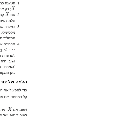
הטענה כמו
X
; רק אח
X
אם
קבו
הלמה נועד
במקרה שה
מקסימלי, ס
התהליך חי
מבחינה אי
x
3
לשרשרת הז
ושוב יהיה לה ח
"נגמרת". כ
כאן המקום
הלמה של צורן
כדי להפעיל את ה
קל במיוחד. אנו או
X
(שוב, אם
היתה 
לאיחוד סופי של ס