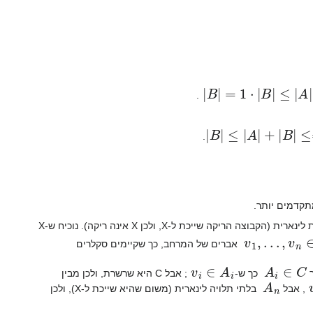
|
B
|
=
1
⋅
|
B
|
≤
|
A
|
⋅
|
B
|
≤
|
.
|
B
|
≤
|
A
|
+
|
B
|
≤=
2
|
B
|
.
תקדמים יותר.
. יהי V מרחב וקטורי מעל שדה F. נסמן ב-X את משפחת תת-הקבוצות של V שאינן תלויות לינארית (הקבוצה הריקה שייכת ל-X, ולכן X אינה ריקה). נוכיח ש-X
…
,
v
n
∈
אברים של המרחב, כך שקיימים סקלרים
v
i
∈
A
i
A
i
∈
C
ר
כך ש-
; אבל C היא שרשרת, ולכן מבין
A
n
v
, אבל
בלתי תלויה לינארית (משום שהיא שייכת ל-X), ולכן