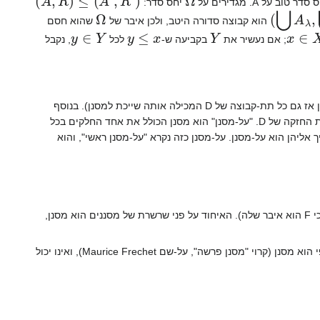
דר טוב על A. מגדירים על
יחס סדר:
Ω
)
A
λ
,
⋃
R
הוא קבוצה סדורה היטב, ולכן איבר של
שהוא חסם
y
∈
Y
y
≤
x
Y
x
∈
X
; אם נעשיר את
בקביעה ש-
לכל
, נקבל
"מסנן" על קבוצה D הוא אוסף של תת-קבוצות, הסגור לחיתוך סופי ולהגדלה (אם A שייכת למסנן אז גם כל תת-קבוצה של D המכילה אותה שייכת למסנן). בנוסף
דורשים שהמסנן לא יכלול את הקבוצה הריקה (משום שבמקרה כזה הוא צריך להיות שווה לקבוצת החזקה של D. "על-מסנן" הוא מסנן הכולל את אחד החלקים בכל
 D כאיחוד של שתי קבוצות זרות. למשל, תהי a נקודה ב-X; אוסף תת-הקבוצות ש-a שייך אליהן הוא על-מסנן. על-מסנן כזה נקרא "על-מסנן ראשי", והוא
. יהי F המסנן הנתון. נסמן ב-X את משפחת המסננים המכילים את F (הקבוצה לא ריקה כי F הוא איבר שלה). האיחוד על פני שרשרת של מסננים הוא מסנן,
. על כל קבוצה אינסופית יש על-מסנן לא ראשי. אכן, אוסף הקבוצות שהמשלים שלהן סופי הוא מסנן (קרוי "מסנן פרשה", על-שם Maurice Frechet), ואינו יכול