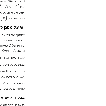
הוכחה
. נסמן ב-
′
A
⊆
A
אם
ו-
מלעיל של השרשרת.
x
}
סדר טוב על
יש על-מסנן ל
נחשב לטריוויאלי. 
למה
. מסנן מהווה 
משפט
. כל מסנן 
הוכחה
ולכן X מקיימת את תנאי הלמה של צורן, ויש לה איבר מקסימלי.
מסקנה
להיות מוכל בעל-מ
בכל חוג יש א
משפט
. בכל חוג 