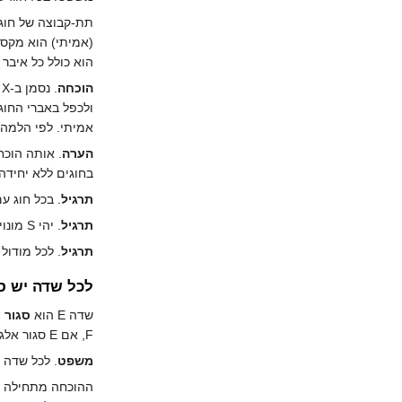
(אמיתי) הוא מקסי
הוא כולל כל איבר 
הוכחה
ולכפל באברי החוג,
אמיתי. לפי הלמה של צורן, יש ב-X איבר מקס
הערה
בחוגים ללא יחידה,
תרגיל
. בכל חוג ע
תרגיל
. יהי S מונויד כפלי בחוג R, שאינו כולל את 0. הראה שיש אידיאל שהוא מקסימלי בין אלו שאינם חותכים את S. (כל אידיאל כזה הוא "אידיאל ראשוני").
תרגיל
. לכל מודול
לכל שדה יש ס
שדה E הוא
סגור 
F, אם E סגור אלגברית, וההרחבה E/F אלגברית.
משפט
. לכל שדה F יש סגור אלגברי.
ההוכחה מתחילה בא