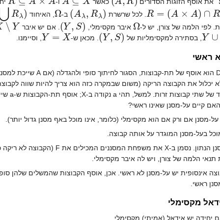
את אוסף הזוגות הסדורים
כאשר
ו-
יחס ס
λ
⋃
(
Ω
)
A
λ
,
R
λ
(
′
R
=
(
A
×
A
)
∩
R
. לכל שרשרת
ב-
, האיחוד
∖
Y
)
Y
,
S
(
Ω
 לפי הלמה של צורן, יש ל-
איבר מקסימלי,
. אם יש איבר
Y
=
X
)
Y
,
S
(
Y
∪
{
, בסתירה למקסימליות של
. מכאן ש-
, וסיימנו.
א ראשי
פירוק של
האם קיים על-מסנן שאינו ראשי?
על-מסנן אם ורק אם הוא מקסימלי (כלומר, אינו מוכל באף מסנן גדול יותר).
מוכל בעל-מסנן המוגדר על אותה קבוצה.
סנן ראשי.
ידאל מקסימלי
עם יחידה יש אידאל (אמיתי) מקסימלי.