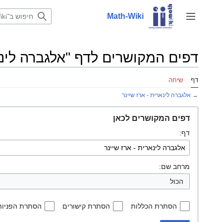
לדלג
לתוכן
Math-Wiki
שינוי מצב סרגל צד
דפים המקושרים לדף "אלגברה לינאר
דף
שיחה
→
אלגברה לינארית - ארז שיינר
דפים המקושרים לכאן
דף:
מרחב שם:
הכול
הסתרת הכללות
הסתרת קישורים
הסתרת הפניות