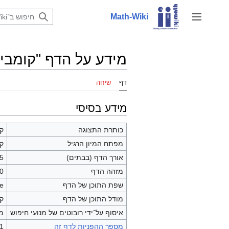
לדלג
לתוכן
Math-Wiki
שינוי מצב סרגל צד
מידע על הדף "קומבינ
דף
שיחה
מידע בסיסי
כותרת התצוגה
קו
מפתח המיון הרגיל
קו
אורך הדף (בבתים)
85
מזהה הדף
0
שפת התוכן של הדף
he - 
מודל התוכן של הדף
קו
איסוף על־ידי רובוטים של מנועי חיפוש
מ
מספר ההפניות לדף זה
1