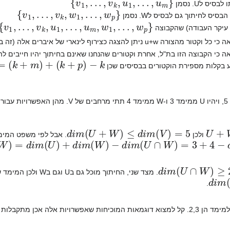
סיס לU. נסמן
}
v
1
,
.
.
.
,
v
k
,
w
1
,
.
.
.
,
w
p
{
סיס לחיתוך גם לבסיס לW. נסמן
}
v
1
,
.
.
.
,
v
k
,
u
1
,
.
.
.
,
u
m
,
w
1
,
.
.
.
,
w
p
{
 עיקר העבודה) שהקבוצה
כל וקטור מהצורה u+w ניתן להצגה כצירוף לינארי של איברים אלה (זה ברור)
ה כי הקבוצה הזו בת"ל, אחרת וקטורים שהנחנו שאינם בחיתוך יהיו חייבים ל
+
(
k
+
p
)
−
k
 בקלות מספירת הוקטורים בבסיסים שכן
d
i
m
(
U
+
W
)
≤
d
i
m
(
V
)
=
5
U
+
W
ולכן
. אבל לפי משפט המימ
m
(
U
)
+
d
i
m
(
W
)
−
d
i
m
(
U
∩
W
)
=
3
+
4
−
d
i
m
(
U
∩
W
)
≥
5
d
i
m
(
U
∩
W
)
≥
2
. מצד שני, החיתוך מוכל גם בU וגם בW ולכן המימד שלו קטן שווה מהמימדים שלהם, ובפרט מהקטן מהם. לכן
d
i
m
(
.
אפשרויות אלה אכן מתקבלות מתישהו.