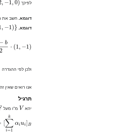
לפיכך
דוגמא.
חשב את הק
}
דוגמא.
,
−
1
)
ולכן לפי ההגדרה
אנו רואים שאין ז
תרגיל
F
V
יהא
מ"ו מעל
=
[
1
∑
k
i
=
α
1
i
[
u
k
α
i
]
B
i
u
=
i
]
∑
B