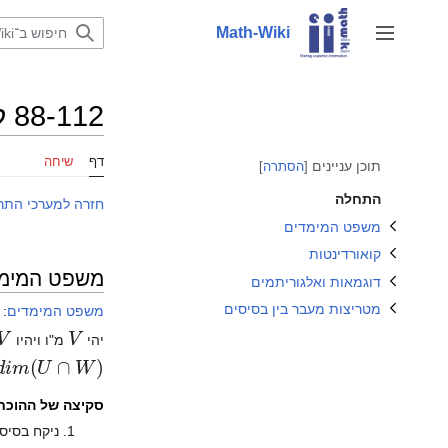
לדלג
לתוכן
Math-Wiki
שינוי מצב סרגל צד
שינוי מצב התת־פרק משפט המימדים
שינוי מצב התת־פרק דוגמאות ואלגוריתמים
שינוי מצב התת־פרק מטריצות מעבר בין בסיסים
88-112 לינארית 1 תיכוניסטים קיץ תשעא/מערך תרגול/6
שינוי מצב התת־פרק קואורדינטות
דף
שיחה
תוכן עניינים
הסתרה
התחלה
חזרה למערכי התרג
משפט המימדים
קואורדינטות
משפט המימ
דוגמאות ואלגוריתמים
מטריצות מעבר בין בסיסים
משפט המימדים
:
V
יהי
מ"ו ויהיו
W
)
סקיצה של ההוכחה
ניקח בסיס לU חיתוך W. נסמן א