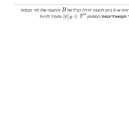
B
v
אינו ש-
ניתן להצגה יחידה כצ"ל של
וההצגה שלו לפי הבסיס
B
∈
F
n
]
v
[
 הקואורדינטות
המסומן
ומוגדר להיות