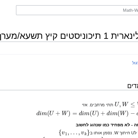
ול
דים
U
,
W
≤
V
תתי מרחבים. אזי
d
i
m
(
U
+
W
)
=
d
i
m
(
U
)
+
d
i
m
(
W
)
−
d
i
m
(
U
∩
 - לא מפחיד כמו שנהוג לחשוב
}
v
1
,
.
.
.
,
v
k
{
ותו ב
}
v
1
,
.
.
.
,
v
k
,
u
1
,
.
.
.
,
u
m
{