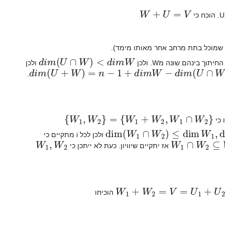
W
+
U
=
V
 שמוכל בתת מרחב אחר מאותו מימד).
d
i
m
(
U
∩
W
)
<
d
i
m
W
ולכן
d
i
m
(
U
+
W
)
=
n
−
1
+
d
i
m
W
−
d
i
m
(
U
∩
W
)
≥
n
−
1
+
1
=
.
}
W
1
+
W
2
,
W
1
∩
W
2
{
=
}
W
1
,
W
2
{
 כי
dim
(
W
1
∩
W
2
)
≤
dim
W
1
,
dim
ולכן לכל i מתקיים כי
W
1
,
W
2
W
1
∩
W
2
⊆
אז יתקיים שיוויון. כעת לא ייתכן כי
W
1
+
W
2
=
V
=
U
1
+
U
2
הוכיחו