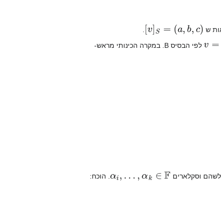
S
=
(
a
,
b
,
c
)
]
v
[
אות ש
.
v
=
(
לפי הבסיס B. במקרה הכינותי מראש-
α
i
,
…
,
α
k
∈
F
לשהם וסקלארים
. הוכח: