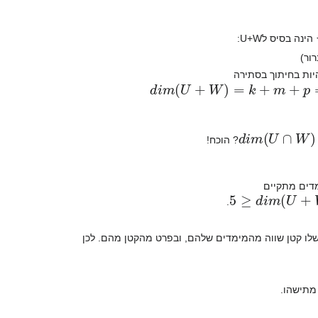
הינה בסיס לU+W:
היות בחיתוך בסתירה
d
i
m
(
U
+
W
)
=
k
+
m
+
p
=
(
k
+
m
)
d
i
m
(
U
∩
W
)
? הוכח!
דים מתקיים
d
i
m
(
U
+
W
)
=
d
i
.