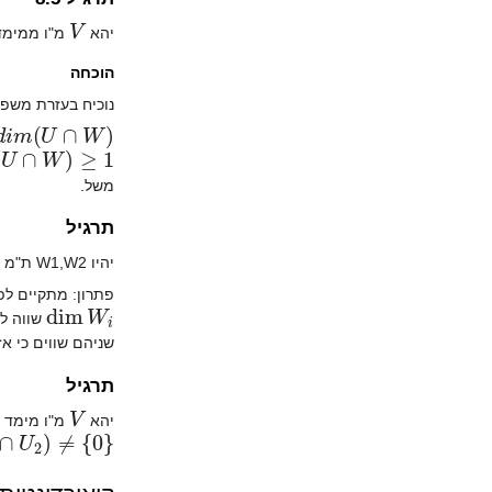
V
יהא
מ"ו ממימ
הוכחה
נוכיח בעזרת משפ
W
)
∩
W
)
≥
1
משל.
תרגיל
יהיו W1,W2 ת"מ של מ"ו V כך ש
פתרון: מתקיים לפי
dim
W
i
שווה למ
שניהם שווים כי א
תרגיל
V
יהא
מ"ו מימד א
U
1
(