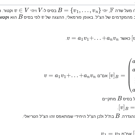
v
∈
V
V
B
=
{
v
1
,
.
.
.
,
v
n
}
F
 מעל שדה
, יהי
בסיס ל-
ויהי
וקטור. ר
B
v
ב מהמקדמים של הצ"ל. באופן פורמאלי, ההצגה של
לפי בסיס
הוא
וקטור
v
=
a
1
v
1
+
.
.
.
+
a
n
v
n
כאשר
.
v
=
a
1
v
1
+
.
.
.
+
a
n
v
n
(
a
1
a
2
⋮
B
אם"ם
B
ל בסיס
מתקיים
B
=
0
]
v
.
B
ההגדרה.
בת"ל ולכן הצ"ל היחידי שמתאפס זהו הצ"ל הטריאלי.
v
1
=
v
2
אמ"מ