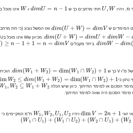
W
d
i
m
U
=
n
−
1
U
,
W
n
ד
, ויהיו
תתי מרחבים כך ש
ו-
אינו מוכל בU. הוכח כי
d
i
m
(
U
+
W
)
=
d
i
m
V
ט המימדים ש
ואז המשל נובע (כי תת מרחב
d
i
m
(
U
+
W
)
=
d
i
m
U
+
d
i
m
W
−
d
i
m
(
U
∩
. מכיוון שW אינו מוכל בU החיתוך בינהם שונה מW. ולכן
n
=
d
i
m
V
d
i
m
W
−
d
i
m
(
U
. ביחד מקבלים
d
i
m
(
W
1
+
W
2
)
=
dim
(
W
1
∩
W
2
)
+
1
. הוכיחו
W
2
≤
d
i
m
(
W
1
+
W
2
)
=
dim
(
W
1
∩
W
2
)
+
1
 נתון כי
W
1
,
W
2
⊆
W
1
+
W
2
ימד הסכום או למימד החיתוך. כיוון שיש הכלה
ז מימד הסכום היה שווה למימד החיתוך.
W
1
,
W
2
,
U
1
,
U
2
dim
V
=
2
n
+
1
י זוגי
ויהיו
ת"מ המקיימים כי
}
0
{
≠
)
W
2
∩
U
2
(
+
)
W
2
∩
U
1
(
+
)
W
1
∩
U
2
(
+
)
W
1
∩