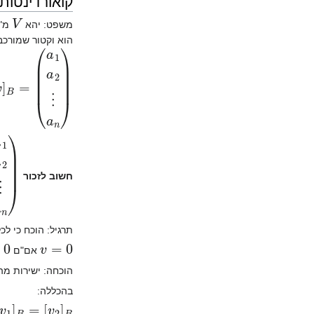
קואורדינטות
V
משפט: יהא
מ"ו
הוא וקטור שמורכ
(
a
1
a
2
⋮
B
=
a
]
n
v
)
[
=
a
]
n
v
)
[
חשוב לזכור
תרגיל: הוכח כי לכ
[
v
=
0
אם"ם
הוכחה: ישירות מ
בהכללה:
B
=
[
v
2
]
B
]
v
1
[