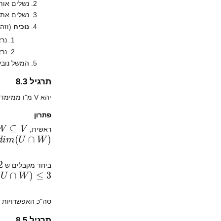
נשלים אותו לב
נשלים את הב
נוכיח
(וזה
נראה כי 
נרא
המשל נובע
תרגיל 8.3
יהא V מ"ו ממימד 5, ויהיו U ממימד 3 ו-W ממימד 4 תתי מרחבים של V. מהן האפשרויות עבור
פתרון
⊆
V
ראשית,
ביחד מקבלים ש
U
∩
W
)
≤
3
סה"כ האפשרויות למימד הן 2,3. קל למצוא דוגמאות המוכיחות ש
תרגיל 8.5