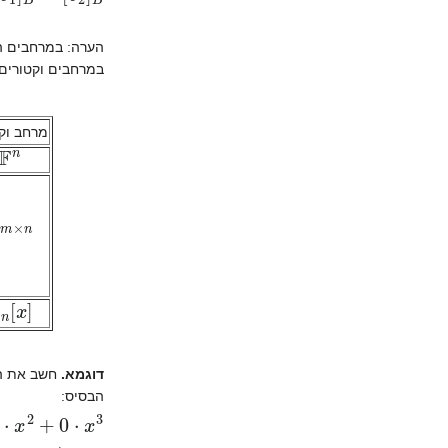
הערה: במרחבים הו
במרחבים וקטורים
מרחב וקט
F
n
m
×
n
n
[
x
]
דוגמא.
חשב את הק
הבסיס:
,
0
)
]
v
[