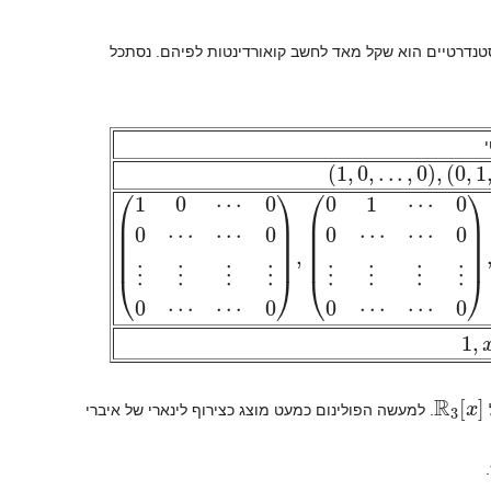
סטנדרטיים הוא שקל מאד לחשב קואורדינטות לפיהם. נסתכל
)
0
,
1
,
.
.
.
,
0
(
,
.
.
.
,
)
0
,
.
.
⋯
0
1
0
⋯
⋯
0
(
,
)
.
0
.
.
1
,
)
⋯
0
⋯
0
⋮
⋯
⋮
0
⋮
⋮
⋮
⋮
⋮
0
⋯
⋮
⋯
0
x
,
x
R
3
[
x
]
. למעשה הפולינום כמעט מוצג כצירוף לינארי של איברי
.