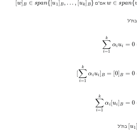
אם"ם
ת"ל
i
=
1
k
α
i
u
i
=
0
⇒
B
=
[
0
]
B
=
0
⇒
∀
i
α
i
=
0
]
i
=
1
i
=
1
k
α
i
[
u
i
]
B
=
0
⇒
B
,
.
בת"ל