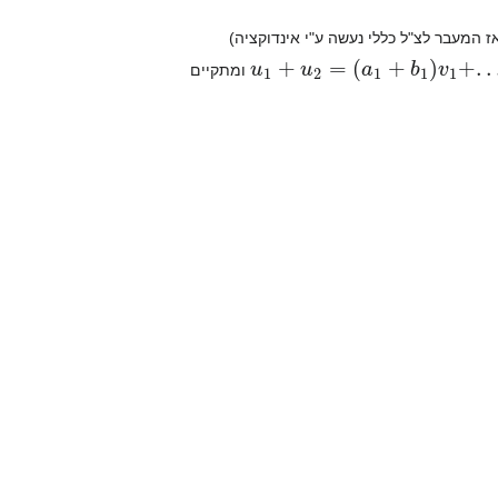
ז המעבר לצ"ל כללי נעשה ע"י אינדוקציה)
u
1
+
u
2
=
(
a
1
+
b
1
)
v
1
+
.
.
.
+
(
a
ומתקיים