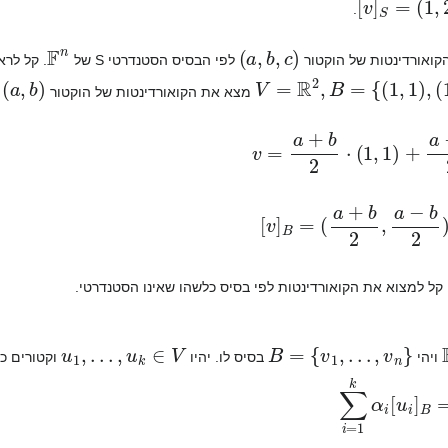
.
F
n
)
a
,
b
,
c
(
ואורדינטות של הוקטור
לפי הבסיס הסטנדרטי S של
. קל לר
a
,
b
)
V
=
R
2
,
B
=
{
(
1
,
1
)
,
(
1
,
−
1
)
מצא את הקואורדינטות של הוקטור
v
=
a
+
b
2
⋅
(
1
,
1
)
+
a
−
b
2
⋅
(
1
B
=
(
a
+
b
2
,
a
−
b
2
)
]
v
[
ה קל למצוא את הקואורדינטות לפי בסיס כלשהו שאינו הסטנדרטי.
u
1
,
.
.
.
,
u
k
∈
V
B
=
{
v
1
,
…
,
v
n
}
ויהי
בסיס לו. יהיו
וקטורים כ
i