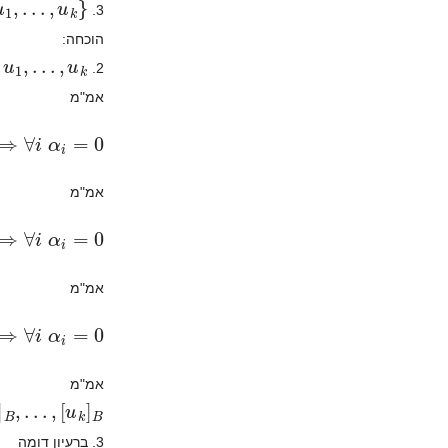
3.
הוכחה:
u
1
,
.
.
.
,
u
k
2.
ב
אמ"מ
∀
i
α
i
=
0
∑
אמ"מ
k
α
i
u
i
∑
[
אמ"מ
∀
i
α
i
=
0
∑
אמ"מ
.
.
,
[
u
k
]
B
]
u
1
[
3. ברעיון דומה