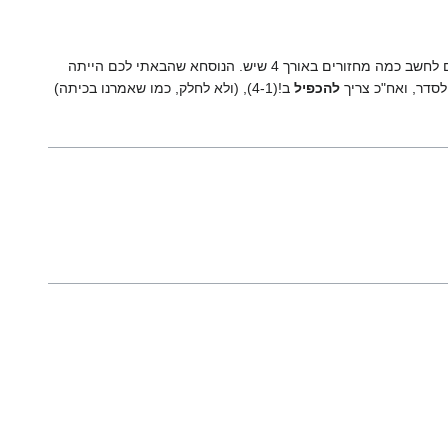
בתרגול האחרון חישבנו כמה תמורות יש במחלקת הצמידות של מחזור מאורך 4, שזה שקול בעצם לחשב כמה מחזורים באורך 4 שיש. הנוסחא שהבאתי לכם הייתה
להכפיל
ב!(4-1), (ולא לחלק, כמו שאמרנו בכיתה)