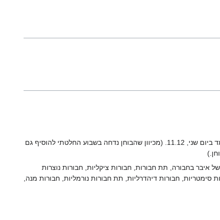
החומר לבוחן: כל מה למדנו עד התרגול השביעי,(04.12) + הנושא של משפטי איזומורפיזם שיילמד ביום שני, 11.12. (מכיוון שהבוחן נדחה בשבוע החלטתי להוסיף גם
חן.)
ל איבר בחבורה, תת חבורות, חבורות ציקליות, חבורות נוצרות
 סימטריות, חבורות דיהדרליות, תת חבורות נורמליות, חבורות מנה,