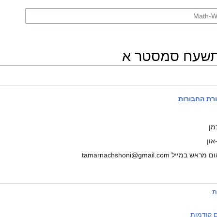
מן
און
 tamarnachshoni@gmail.com
ת
 קודמות