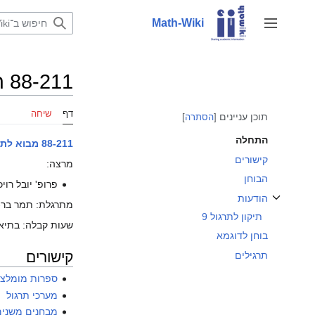
לדלג
לתוכן
Math-Wiki
שינוי מצב סרגל צד
88-211 תשעח סמסטר א
דף
שיחה
תוכן עניינים
הסתרה
התחלה
88-211 מבוא לתורת החבורות
קישורים
מרצה:
הבוחן
פרופ' יובל רויכ
הודעות
מתרגלת: תמר בר-
שינוי מצב התת־פרק הודעות
תיקון לתרגול 9
שעות קבלה: בתיאום מראש במייל
בוחן לדוגמא
קישורים
תרגילים
ספרות מומלצ
מערכי תרגול
מבחנים משנים