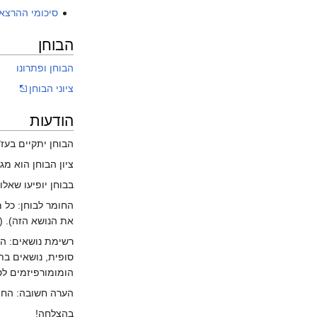
סיכומי ההרצאו
הבוחן
הבוחן
ופתרונו
ציוני הבוחן
הודעות
הבוחן יתקיים בעז"ה ביום שני 
ציון הבוחן הוא מגן
בבוחן יופיעו שאלות מש"ב מתרגי
את הנושא הזה). (ש
רשימת נושאים: הג
סופית, נושאים בת
הומומורפיזמים לס
הערה חשובה: החומ
בהצלחה!