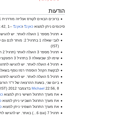
הודעות
ברוכים הבאים לקורס אנליזה מודרנית 1!
סיכומים ניתן למצוא
כאן
ו
כאן
--
12:42, 1 בנובמבר 2
תרגיל מספר 1 הועלה לאתר. יש להגישו ל
לגבי שאלה 1 בתרגיל 2: מותר לכם גם להעזר בתרגול הקודם, ובקבוצה הלא מדידה
(IST)
תרגיל מספר 3 הועלה לאתר (תרגיל 2 הועלה לאתר לפני שבוע...). יש להגישו ל
שימו לב שבשאלה 3 בתרגיל 3 הפונקציה
תרגיל 4 הועלה לאתר. יש להגישו לתרגול בשבוע הבא. --
לבקשת הקהל הוספתי רמז נוסף בשאלה 3. אם אתם מוצאים שאלה קשה במיוחד תגידו לי בבקשה
תרגיל 5 הועלה לאתר. יש להגישו לתרגול בשבוע הבא. --
ביום שני, בשעת ההרצאה של ד"ר הורוביץ (16:00) אחזור על התרגול האחרון (שעסק בפונקציית קנטור). אין חובה להגיע, שכן אעלה את מהלך הת
22:56, 8 בדצמבר 2012 (IST)
Michael
את מערך התרגול השישי ניתן למצוא
כא
את מערך התרגול השביעי ניתן למצוא
כ
את מערך התרגול השמיני ניתן למצוא
כ
תרגיל 7 (וגם 6...) באתר. יש להגישו לתרגול בשבוע הבא. --