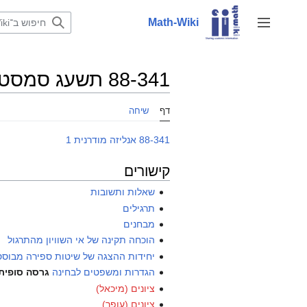
לדלג
לתוכן
Math-Wiki
שינוי מצב סרגל צד
88-341 תשעג סמסטר א
דף
שיחה
88-341 אנליזה מודרנית 1
קישורים
שאלות ותשובות
תרגילים
מבחנים
הוכחה תקינה של אי השוויון מהתרגול
יחידות ההצגה של שיטות ספירה מבוסס
הגדרות ומשפטים לבחינה
גרסה סופית
ציונים (מיכאל)
ציונים (עופר)